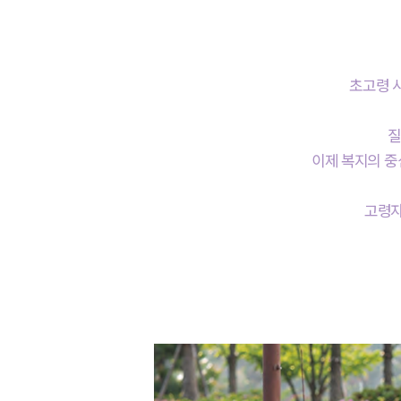
초고령 
질
이제 복지의 중
고령자