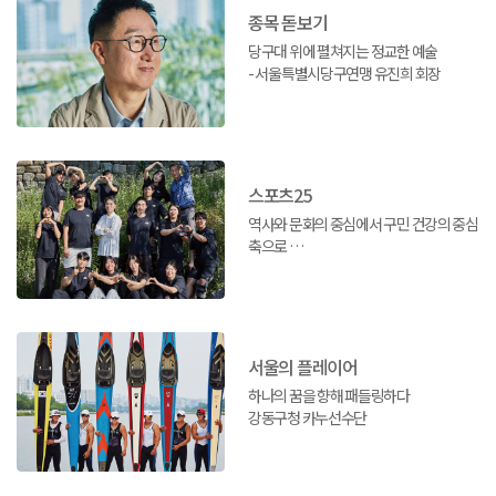
종목 돋보기
당구대 위에 펼쳐지는 정교한 예술
- 서울특별시당구연맹 유진희 회장
스포츠25
역사와 문화의 중심에서 구민 건강의 중심
축으로
종로구체육회
서울의 플레이어
하나의 꿈을 향해 패들링하다
강동구청 카누선수단